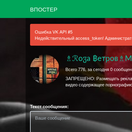
ВПОСТЕР
Ошибка VK API #5
Недействительный access_token! Администрато
♗ℛоჳа ฿етров♗
Всего 776, за сегодня 0 сообще
ЗАПРЕЩЕНО: Размещать рекламу
видео содержащее порнографию!
Текст сообщения: