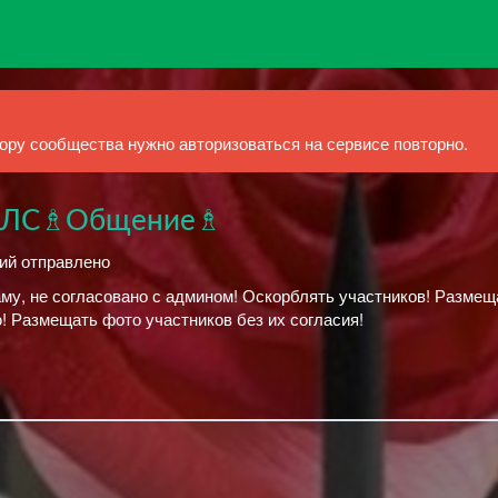
ру сообщества нужно авторизоваться на сервисе повторно.
МЛС♗Общение♗
ний отправлено
, не согласовано с админом! Оскорблять участников! Размещ
 Размещать фото участников без их согласия!