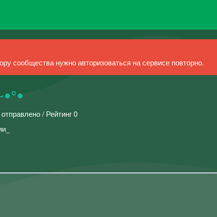
ру сообщества нужно авторизоваться на сервисе повторно.
~•°•
 отправлено / Рейтинг 0
ии_