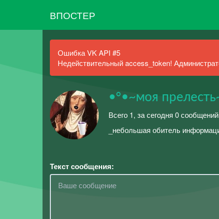
ВПОСТЕР
Ошибка VK API #5
Недействительный access_token! Администрато
•°•~моя прелесть
Всего 1, за сегодня 0 сообщений
_небольшая обитель информац
Текст сообщения: