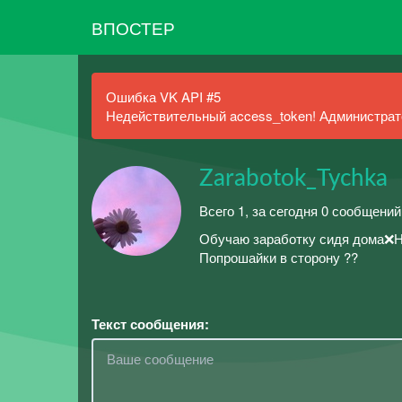
ВПОСТЕР
Ошибка VK API #5
Недействительный access_token! Администрато
Zarabotok_Tychka
Всего 1, за сегодня 0 сообщений
Обучаю заработку сидя дома❌Н
Попрошайки в сторону ??
Текст сообщения: