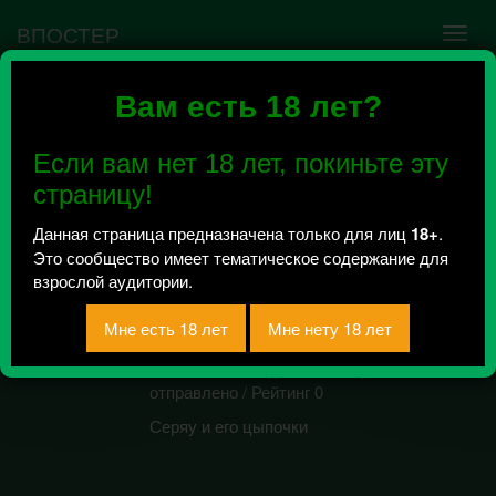
ВПОСТЕР
Вам есть 18 лет?
Ошибка VK API #5
Недействительный access_token! Администратору
Если вам нет 18 лет, покиньте эту
сообщества нужно авторизоваться на сервисе
повторно.
страницу!
Данная страница предназначена только для лиц
18+
.
Это сообщество имеет тематическое содержание для
Материалы для
взрослой аудитории.
учебы 518 группа
edition
Всего 1, за сегодня 0 сообщений
отправлено / Рейтинг 0
Серяу и его цыпочки