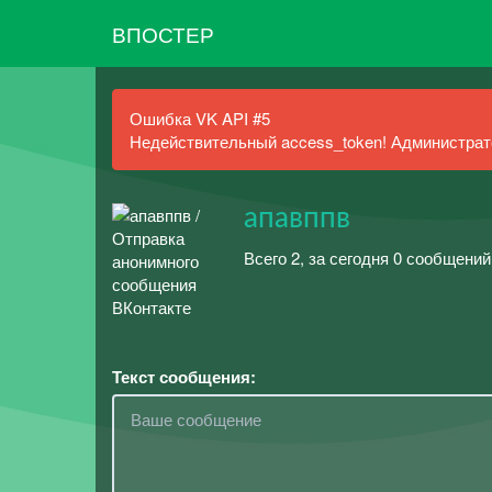
ВПОСТЕР
Ошибка VK API #5
Недействительный access_token! Администрато
апавппв
Всего 2, за сегодня 0 сообщений
Текст сообщения: