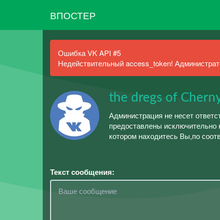
ВПОСТЕР
Ошибка VK API #5
Недействительный access_token! Администрато
the dregs of Chern
Администрация не несет ответс
предоставлены исключительно н
котором находитесь Вы,по соот
Текст сообщения: