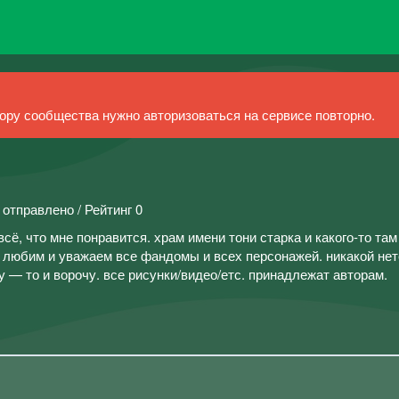
ру сообщества нужно авторизоваться на сервисе повторно.
 отправлено / Рейтинг 0
всё, что мне понравится. храм имени тони старка и какого-то там
любим и уважаем все фандомы и всех персонажей. никакой не
у — то и ворочу. все рисунки/видео/етс. принадлежат авторам.