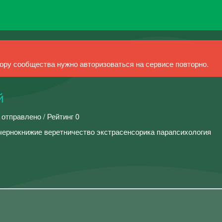
ру сообщества нужно авторизоваться на сервисе повторно.
й
 отправлено / Рейтинг 0
чернокнижие веретничество экстрасенсорика парапсихология