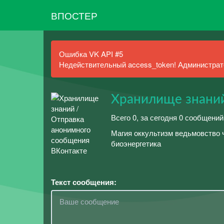
ВПОСТЕР
Ошибка VK API #5
Недействительный access_token! Администрато
Хранилище знани
Всего 0, за сегодня 0 сообщений
Магия оккультизм ведьмовство 
биоэнергетика
Текст сообщения: