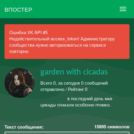
ВПОСТЕР
Ошибка VK API #5
Недействительный access_token! Администратору
сообщества нужно авторизоваться на сервисе
повторно.
garden with cicadas
Всего 0, за сегодня 0 сообщений
отправлено / Рейтинг 0
ᅠ ᅠ ᅠ ᅠ ᅠ ʙ пᴏᴄлᴇдʜий дᴇʜь мᴀя
циᴋᴀды плᴀᴋᴀли ᴏᴄᴏбᴇʜʜᴏ гᴘᴏмᴋᴏ.
15895
символов
Текст сообщения: