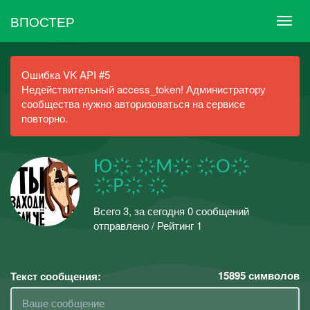
ВПОСТЕР
Ошибка VK API #5
Недействительный access_token! Администратору
сообщества нужно авторизоваться на сервисе
повторно.
Ю҉ ҉М҉ ҉О҉
҉Р҉ ҉
Всего 3, за сегодня 0 сообщений
отправлено / Рейтинг 1
15895
символов
Текст сообщения: