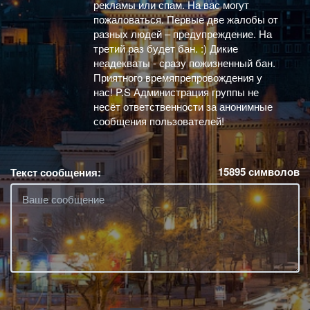
рекламы или спам. На вас могут
пожаловаться. Первые две жалобы от
разных людей – предупреждение. На
третий раз будет бан. :) Дикие
неадекваты - сразу пожизненный бан.
Приятного времяпрепровождения у
нас! P.S Администрация группы не
несёт ответственности за анонимные
сообщения пользователей!
15895
символов
Текст сообщения: