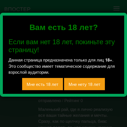
ВПОСТЕР
Вам есть 18 лет?
Ошибка VK API #5
Недействительный access_token! Администратору
Если вам нет 18 лет, покиньте эту
сообщества нужно авторизоваться на сервисе
повторно.
страницу!
Данная страница предназначена только для лиц
18+
.
Это сообщество имеет тематическое содержание для
Imagine with EXO,
взрослой аудитории.
fanfiction, reaction,18+
Всего 136, за сегодня 0 сообщений
отправлено / Рейтинг 0
Маленький рай, где я лично реализую
все ваши тайные желания и мечты.
Сразу, как по щелчку пальца, биас
начнет делать то, что хочешь именно