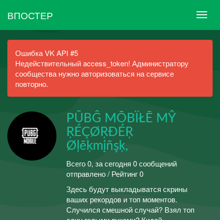
ВПОСТЕР
Ошибка VK API #5
Недействительный access_token! Администратору
сообщества нужно авторизоваться на сервисе
повторно.
PŪBĜ MŌBÏŁĒ MŶ
ŖÉÇØŖÐÉŖ
Øļĕķmįñşķ,
Всего 0, за сегодня 0 сообщений
отправлено / Рейтинг 0
Здесь будут выкладыватся скрины
ваших рекордов и топ моментов.
Случился смешной случай? Взял топ
один голыми руками? Кидай