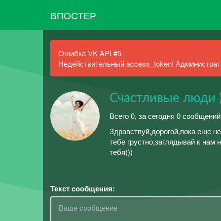
ВПОСТЕР
Ошибка VK API #5
Недействительный access_token! Администрато
Счастливые люди )
Всего 0, за сегодня 0 сообщений
Здравствуй,дорогой,пока еще не
тебе грустно,заглядывай к нам 
тебя)))
Текст сообщения: