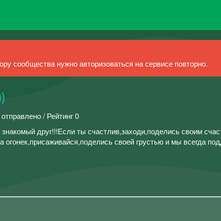
ру сообщества нужно авторизоваться на сервисе повторно.
)
 отправлено / Рейтинг 0
 знакомый друг!!!Если ты счастлив,заходи,поделись своим счас
на огонек,присаживайся,поделись своей грустью и мы всегда по