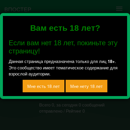
ВПОСТЕР
Вам есть 18 лет?
Ошибка VK API #5
Недействительный access_token! Администратору
Если вам нет 18 лет, покиньте эту
сообщества нужно авторизоваться на сервисе
повторно.
страницу!
Данная страница предназначена только для лиц
18+
.
Это сообщество имеет тематическое содержание для
HOT SWEETS|
взрослой аудитории.
ШКУРЫ | СЛИВЫ |
РАЗВОДЫ | не
ПОРНО
Всего 0, за сегодня 0 сообщений
отправлено / Рейтинг 0