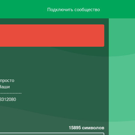
Подключить сообщество
 просто
--Наши
-----------
518312080
15895
символов