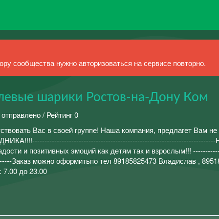
ру сообщества нужно авторизоваться на сервисе повторно.
левые шарики Ростов-на-Дону Ком
 отправлено / Рейтинг 0
ствовать Вас в своей группе! Наша компания, предлагет Вам не
!-------------------------------------------------------------------------
сти и позитивных эмоций как детям так и взрослым!!! --------------
----------------Заказ можно оформитьпо тел 89185825473 Владислав , 89
 7.00 до 23.00