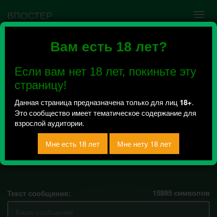
ВПОСТЕР
Вам есть 18 лет?
Ошибка VK API #5
Недействительный access_token! Администратору
Если вам нет 18 лет, покиньте эту
сообщества нужно авторизоваться на сервисе
повторно.
страницу!
Данная страница предназначена только для лиц
18+
.
Это сообщество имеет тематическое содержание для
Филиал РГСУ г.Минск
взрослой аудитории.
"Социология" 2018
Всего 0, за сегодня 0 сообщений
отправлено / Рейтинг 0
15895
символов
Текст сообщения: