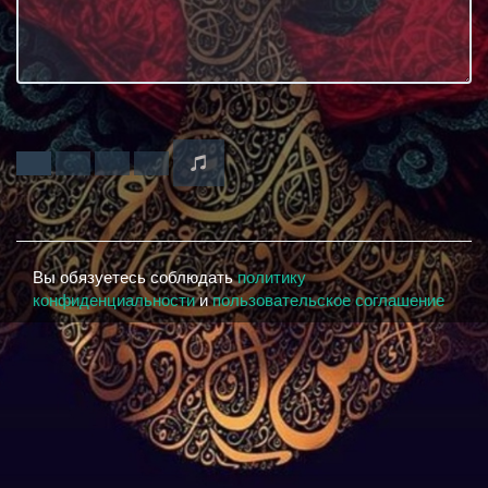
Вы обязуетесь соблюдать
политику
конфиденциальности
и
пользовательское соглашение