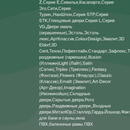
Z,Серия E,Севилья,Касапорте,Серия
Эго,Сити,Серия
Турин,,НанШпон,Серия STP,Серия
STK,Глянцевые двери,Серия L,Серия
VG,Двери эмаль
(окрашенные),Эстэль,Эстэль
люкс,АртКлассик,ColourDesign,Эмалит,3D
Eldorf,3D
Cent,Техно,Пефектлайн,Стандарт,Зафлекс,Т
раздвижные (гармошка),Illusion
(Иллюжн)Light (Лайт),Satin
(Сатин),Triplex (Триплекс),Fantasy
(Фэнтази),Flowers (Флауэрс),Classic
(Классик),Emalit (Эмалит),Art-Decor
(Арт-Декор),Imagination
(Имэжинэйшн),Складные
двери,Скрытые двери,Рото
дверь,Раздвижные двери,,Входные
двери,МеталЮр,Сталлер,Гарда,Йошкар,Факт
для бани и сауны,окна
ПВХ,балконные рамы ПВХ