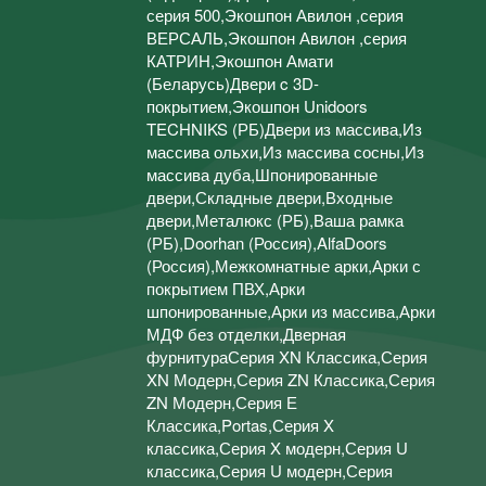
серия 500,Экошпон Авилон ,серия
ВЕРСАЛЬ,Экошпон Авилон ,серия
КАТРИН,Экошпон Амати
(Беларусь)Двери c 3D-
покрытием,Экошпон Unidoors
TECHNIKS (РБ)Двери из массива,Из
массива ольхи,Из массива сосны,Из
массива дуба,Шпонированные
двери,Складные двери,Входные
двери,Металюкс (РБ),Ваша рамка
(РБ),Doorhan (Россия),AlfaDoors
(Россия),Межкомнатные арки,Арки с
покрытием ПВХ,Арки
шпонированные,Арки из массива,Арки
МДФ без отделки,Дверная
фурнитураСерия XN Классика,Серия
XN Модерн,Серия ZN Классика,Серия
ZN Модерн,Серия Е
Классика,Portas,Серия X
классика,Серия X модерн,Серия U
классика,Серия U модерн,Серия