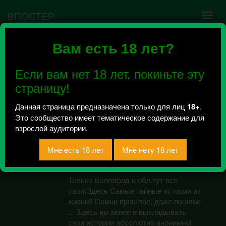
ВПОСТЕР
Вам есть 18 лет?
Ошибка VK API #5
Недействительный access_token! Администратору
Если вам нет 18 лет, покиньте эту
сообщества нужно авторизоваться на сервисе
повторно.
страницу!
Данная страница предназначена только для лиц
18+
.
Это сообщество имеет тематическое содержание для
69 историй
взрослой аудитории.
Волгограда 18+
Всего 1, за сегодня 0 сообщений
отправлено / Рейтинг 0.5
Только Волгоград и обл.тут все
свои)Здесь Самые тайные истории из
жизни!! Помни прошлое, даже пошлое
... Здесь вы можете выкладывать
свои истории абсолютно анонимно!