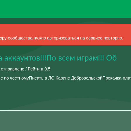
ру сообщества нужно авторизоваться на сервисе повторно.
аккаунтов!!!По всем играм!!! Об
 отправлено / Рейтинг 0.5
се по честномуПисать в ЛС Карине ДобровольскойПрокачка-пла