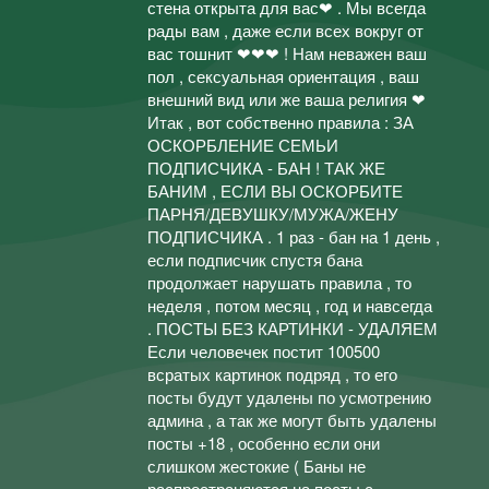
стена открыта для вас❤ . Мы всегда
рады вам , даже если всех вокруг от
вас тошнит ❤❤❤ ! Нам неважен ваш
пол , сексуальная ориентация , ваш
внешний вид или же ваша религия ❤
Итак , вот собственно правила : ЗА
ОСКОРБЛЕНИЕ СЕМЬИ
ПОДПИСЧИКА - БАН ! ТАК ЖЕ
БАНИМ , ЕСЛИ ВЫ ОСКОРБИТЕ
ПАРНЯ/ДЕВУШКУ/МУЖА/ЖЕНУ
ПОДПИСЧИКА . 1 раз - бан на 1 день ,
если подписчик спустя бана
продолжает нарушать правила , то
неделя , потом месяц , год и навсегда
. ПОСТЫ БЕЗ КАРТИНКИ - УДАЛЯЕМ
Если человечек постит 100500
всратых картинок подряд , то его
посты будут удалены по усмотрению
админа , а так же могут быть удалены
посты +18 , особенно если они
слишком жестокие ( Баны не
распространяются на посты с