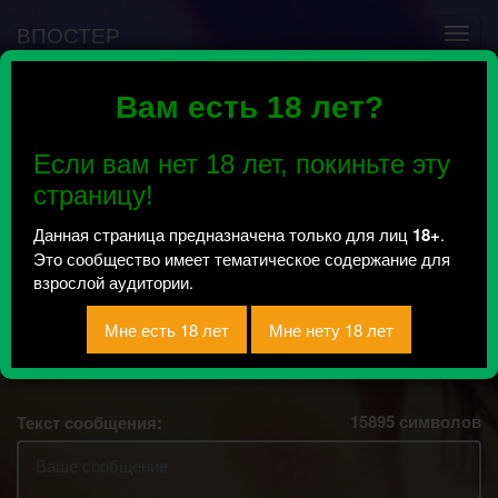
ВПОСТЕР
Вам есть 18 лет?
Ошибка VK API #5
Недействительный access_token! Администратору
Если вам нет 18 лет, покиньте эту
сообщества нужно авторизоваться на сервисе
повторно.
страницу!
Данная страница предназначена только для лиц
18+
.
Это сообщество имеет тематическое содержание для
Пошлые фото мж
взрослой аудитории.
15895
символов
Текст сообщения: