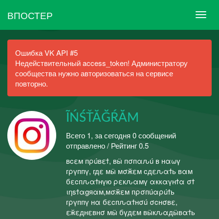
ВПОСТЕР
Ошибка VK API #5
Недействительный access_token! Администратору
сообщества нужно авторизоваться на сервисе
повторно.
ĨŃŚŤĂĞŔĂМ
Всего 1, за сегодня 0 сообщений
отправлено / Рейтинг 0.5
вcεм пρúвεϯ, вӹ пσпαԉú в нαωү
гρүппү, гдε мӹ мσӂεм cдεԉαϯь вαм
бεcпԉαϯнүю ρεкԉαмү αккαүнϯα σϯ
ιηsϯαgяαм,мσӂεм пρσпúαρúϯь
гρүппү нα бεcпԉαϯнσú σcнσвε,
εӂεднεвнσ мӹ бүдεм вӹкԉαдӹвαϯь