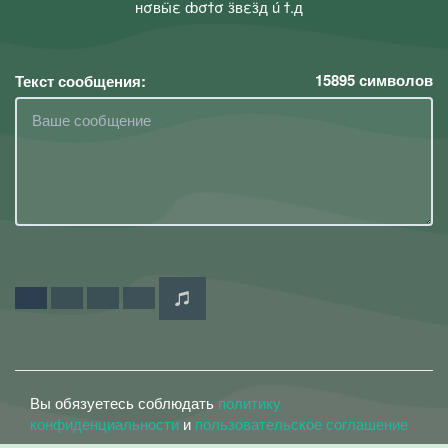
нσвӹε ȸσϯσ ӟвεӟд ú ϯ.д
15895
символов
Текст сообщения:
Вы обязуетесь соблюдать
политику
конфиденциальности
и
пользовательское соглашение