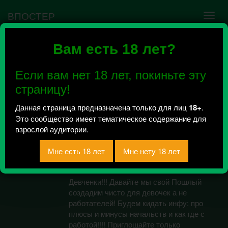
ВПОСТЕР
Вам есть 18 лет?
Ошибка VK API #5
Недействительный access_token! Администратору
Если вам нет 18 лет, покиньте эту
сообщества нужно авторизоваться на сервисе
повторно.
страницу!
Данная страница предназначена только для лиц
18+
.
Это сообщество имеет тематическое содержание для
Пошлый Петербург!
взрослой аудитории.
Для девочек...
Всего 0, за сегодня 0 сообщений
отправлено / Рейтинг 0
Девченки!!! Давайте мы свой Пошлый
создадим чисто для девочек а не
работателей! Будем кидать инфу: про
плюсы и минусы начальств и как где с
работой!!!! Приглощайте только