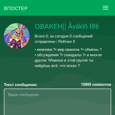
ВПОСТЕР
ОВАКЕН|| Ãvåkîñ łīfē
Всего 0, за сегодня 0 сообщений
отправлено / Рейтинг 0
• мемчики ?• мир овакена ?• обмены ?
• обсуждения ?• скандалы ?• и многое
другое ?Именно в этой группе ты
найдёшь всё, что искал ?
15895
символов
Текст сообщения: