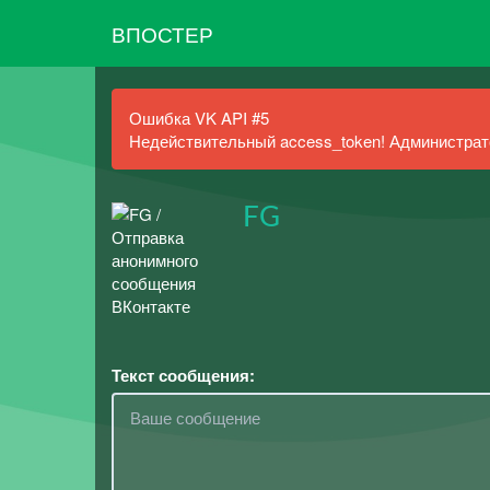
ВПОСТЕР
Ошибка VK API #5
Недействительный access_token! Администрато
FG
Текст сообщения: