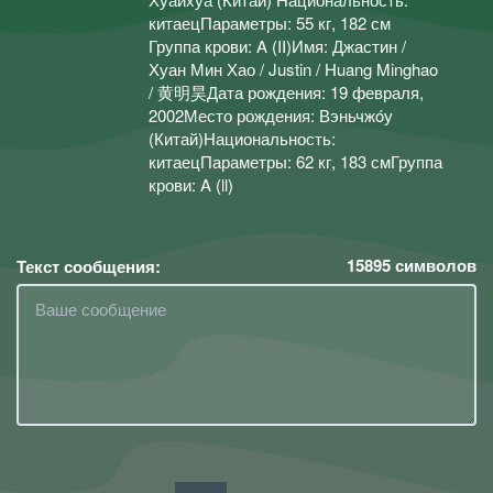
китаецПараметры: 55 кг, 182 см
Группа крови: A (II)Имя: Джастин /
Хуан Мин Хао / Justin / Huang Minghao
/ 黄明昊Дата рождения: 19 февраля,
2002Место рождения: Вэньчжóу
(Китай)Национальность:
китаецПараметры: 62 кг, 183 смГруппа
крови: A (ll)
15895
символов
Текст сообщения: