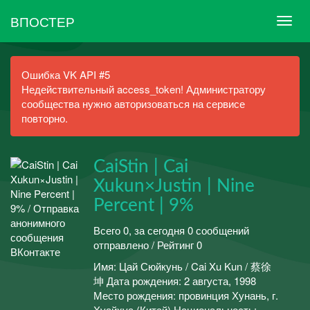
ВПОСТЕР
Ошибка VK API #5
Недействительный access_token! Администратору
сообщества нужно авторизоваться на сервисе
повторно.
CaiStin | Cai
Xukun×Justin | Nine
Percent | 9%
Всего 0, за сегодня 0 сообщений
отправлено / Рейтинг 0
Имя: Цай Сюйкунь / Cai Xu Kun / 蔡徐
坤 Дата рождения: 2 августа, 1998
Место рождения: провинция Хунань, г.
Хуайхуа (Китай) Национальность: