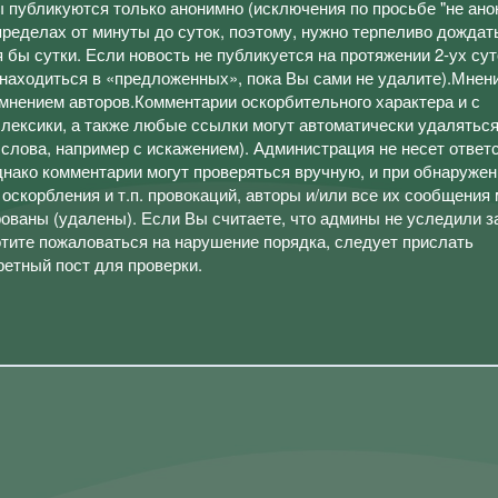
 публикуются только анонимно (исключения по просьбе "не ано
ределах от минуты до суток, поэтому, нужно терпеливо дождат
 бы сутки. Если новость не публикуется на протяжении 2-ух сут
 находиться в «предложенных», пока Вы сами не удалите).Мнен
 мнением авторов.Комментарии оскорбительного характера и с
лексики, а также любые ссылки могут автоматически удалятьс
 слова, например с искажением). Администрация не несет ответ
днако комментарии могут проверяться вручную, и при обнаружен
 оскорбления и т.п. провокаций, авторы и/или все их сообщения
ованы (удалены). Если Вы считаете, что админы не уследили з
тите пожаловаться на нарушение порядка, следует прислать
ретный пост для проверки.