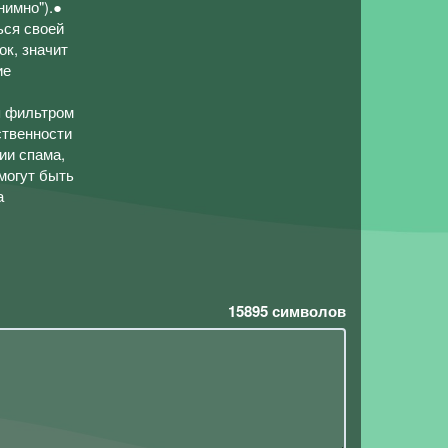
нимно").●
ься своей
ок, значит
ие
я фильтром
ственности
ии спама,
 могут быть
а
15895
символов