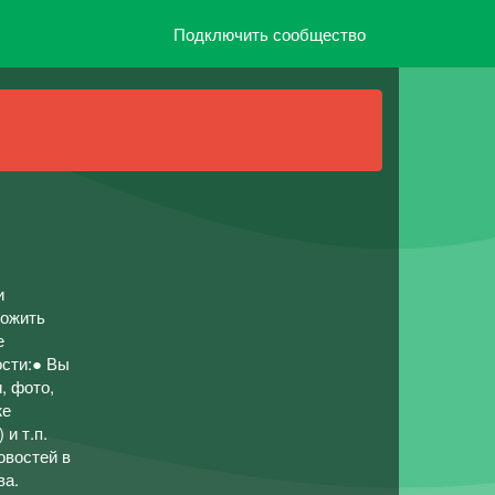
Подключить сообщество
и
ложить
е
ости:● Вы
, фото,
же
и т.п.
овостей в
ва.