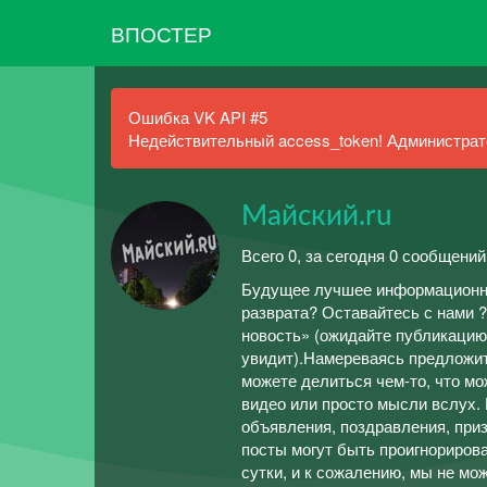
ВПОСТЕР
Ошибка VK API #5
Недействительный access_token! Администрато
Майский.ru
Всего 0, за сегодня 0 сообщений
Будущее лучшее информационно-
разврата? Оставайтесь с нами 
новость» (ожидайте публикацию 
увидит).Намереваясь предложить
можете делиться чем-то, что мо
видео или просто мысли вслух. Но
объявления, поздравления, призн
посты могут быть проигнориров
сутки, и к сожалению, мы не мо