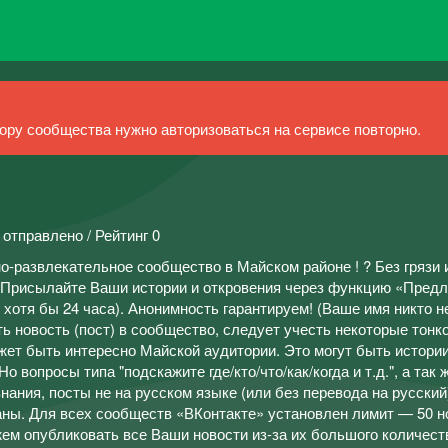
ру сообщества нужно авторизоваться на сервисе повторно.
 отправлено / Рейтинг 0
развлекательное сообщество в Майском районе ! ? Без грязи 
?Присылайте Ваши истории и откровения через функцию «Пред
хотя бы 24 часа). Анонимность гарантируем! (Ваше имя никто н
 новость (пост) в сообщество, следует учесть некоторые тонк
жет быть интересно Майской аудитории. Это могут быть истории
 вопросы типа "подскажите где/кто/что/как/когда и т.д.", а так 
ания, посты не на русском языке (или без перевода на русский) 
аны. Для всех сообществ «ВКонтакте» установлен лимит — 50 н
жем опубликовать все Ваши новости из-за их большого количест