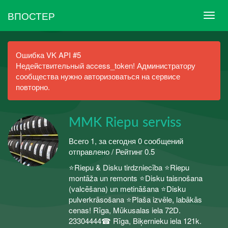
ВПОСТЕР
Ошибка VK API #5
Недействительный access_token! Администратору
сообщества нужно авторизоваться на сервисе
повторно.
MMK Riepu serviss
Всего 1, за сегодня 0 сообщений
отправлено / Рейтинг 0.5
⭐Riepu & Disku tirdzniecība ⭐Riepu
montāža un remonts ⭐Disku taisnošana
(valcēšana) un metināšana ⭐Disku
pulverkrāsošana ⭐Plaša izvēle, labākās
cenas! Rīga, Mūkusalas iela 72D.
23304444☎ Rīga, Biķernieku iela 121k.