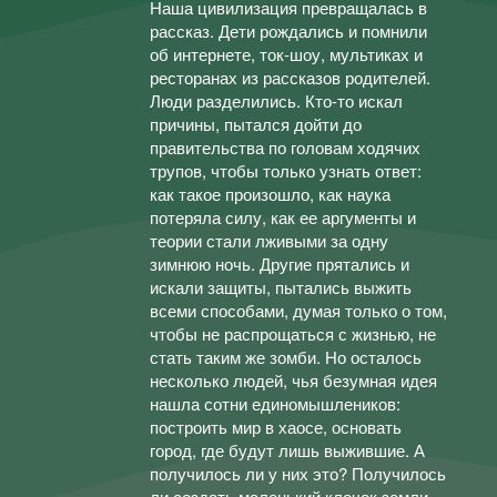
Наша цивилизация превращалась в
рассказ. Дети рождались и помнили
об интернете, ток-шоу, мультиках и
ресторанах из рассказов родителей.
Люди разделились. Кто-то искал
причины, пытался дойти до
правительства по головам ходячих
трупов, чтобы только узнать ответ:
как такое произошло, как наука
потеряла силу, как ее аргументы и
теории стали лживыми за одну
зимнюю ночь. Другие прятались и
искали защиты, пытались выжить
всеми способами, думая только о том,
чтобы не распрощаться с жизнью, не
стать таким же зомби. Но осталось
несколько людей, чья безумная идея
нашла сотни единомышлеников:
построить мир в хаосе, основать
город, где будут лишь выжившие. А
получилось ли у них это? Получилось
ли создать маленький клочок земли,