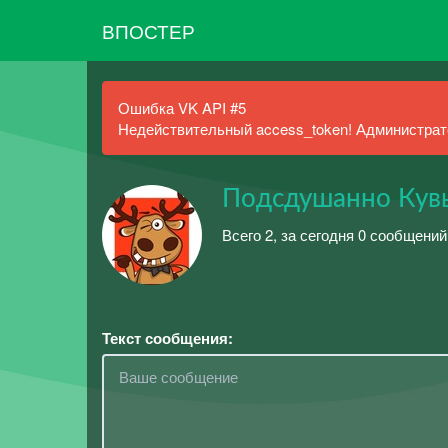
ВПОСТЕР
Ошибка VK API #5
Недействительный access_token! Администрато
Подсдушанно Кув
Всего 2, за сегодня 0 сообщений
Текст сообщения: