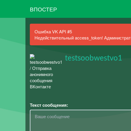
ВПОСТЕР
Ошибка VK API #5
Недействительный access_token! Администрато
testsoobwestvo1
Текст сообщения: