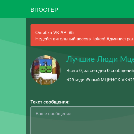
ВПОСТЕР
Ошибка VK API #5
Недействительный access_token! Администрато
Лучшие Люди Мцен
Всего 0, за сегодня 0 сообщений
•Объединённый МЦЕНСК VK•Об
Текст сообщения: