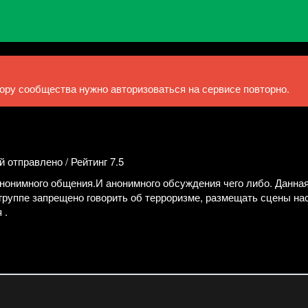
ру сообщества нужно авторизоваться на сервисе повторно.
й отправлено / Рейтинг 7.5
анонимного общения.И анонимного обсуждения чего либо. Данная
 группе запрещено говорить об терроризме, размещать сцены нас
 .