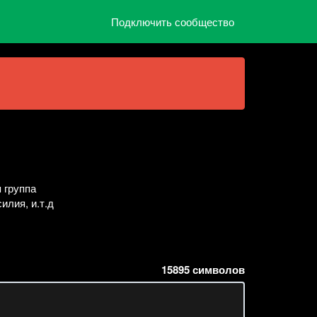
Подключить сообщество
 группа
илия, и.т.д
15895
символов