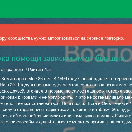
ру сообщества нужно авторизоваться на сервисе повторно.
ка помощи зависимым от бывшых..
 отправлено / Рейтинг 1.5
 Комиссаров. Мне 36 лет. В 1999 году я освободился от героино
Но в 2011 году я впервые сделал укол солью и она поглотила в
своих друзей, отсидел в тюрьме, но самое главное я потерял здо
рикован к кровати и не могу ходить. И это не останавливало ме
 тело я не мог остановиться. Но я просил Бога и Он в течении 
 силу и отвращение к наркотикам, алкоголю и табаку. Это чудо 
л из этой солевой зависимости или кому нужна помощь. Пишите
те свои способы и давайте вместе молится против главного дья