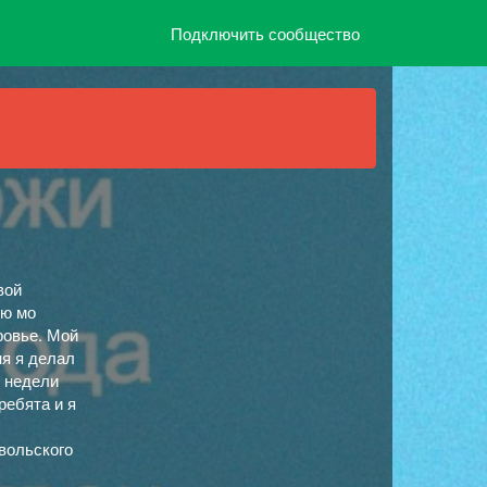
Подключить сообщество
вой
сю мо
ровье. Мой
ня я делал
1 недели
ребята и я
вольского