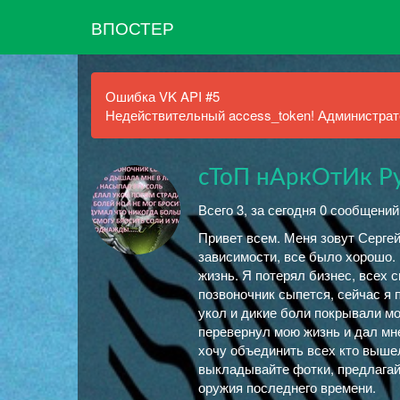
ВПОСТЕР
Ошибка VK API #5
Недействительный access_token! Администрато
сТоП нАркОтИк Ру
Всего 3, за сегодня 0 сообщений
Привет всем. Меня зовут Сергей
зависимости, все было хорошо. 
жизнь. Я потерял бизнес, всех 
позвоночник сыпется, сейчас я п
укол и дикие боли покрывали мое
перевернул мою жизнь и дал мне
хочу объединить всех кто выше
выкладывайте фотки, предлагай
оружия последнего времени.