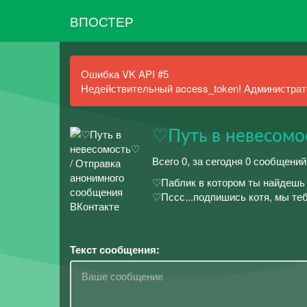
ВПОСТЕР
Ошибка VK API #5
Недействительный access_token! Администрато
♡Путь в невесом
Всего 0, за сегодня 0 сообщений
♡Паблик в котором ты найдешь 
♡Пссс...подпишись котя, мы т
Текст сообщения: