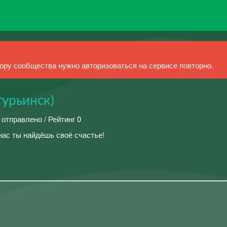
ру сообщества нужно авторизоваться на сервисе повторно.
турьинск)
 отправлено / Рейтинг 0
нас ты найдёшь своё счастье!