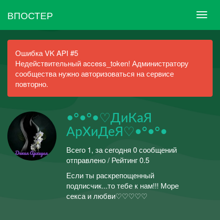
ВПОСТЕР
Ошибка VK API #5
Недействительный access_token! Администратору
сообщества нужно авторизоваться на сервисе
повторно.
•°•°•♡ДиКаЯ
АрХиДеЯ♡•°•°•
Всего 1, за сегодня 0 сообщений
отправлено / Рейтинг 0.5
Если ты раскрепощенный
подписчик...то тебе к нам!!! Море
секса и любви♡♡♡♡♡