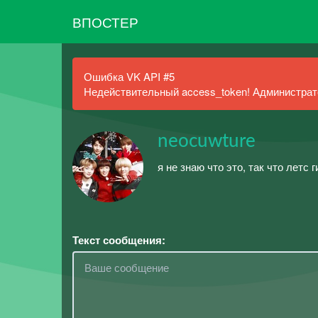
ВПОСТЕР
Ошибка VK API #5
Недействительный access_token! Администрато
neocuwture
я не знаю что это, так что летс г
Текст сообщения: