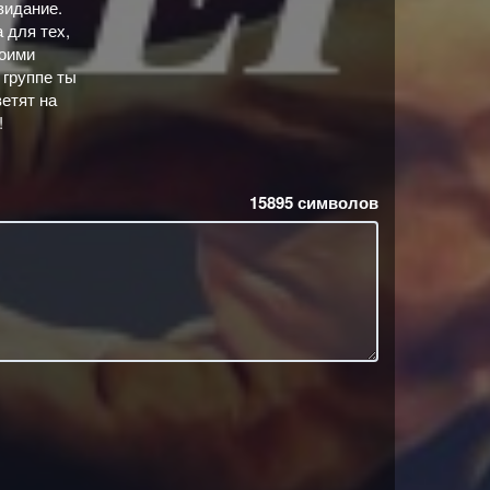
видание.
 для тех,
воими
 группе ты
етят на
!
15895
символов