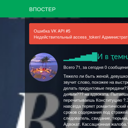
ВПОСТЕР
Ошибка VK API #5
Недействительный access_token! Администрато
▁▂▃▅▆█И в ҭемԋ
Всего 71, за сегодня 0 сообщени
Тяжело ли быть женой, девушкой
звучит слово, похожее на выст
делать продуктовые передачи??
деньги??? на адвоката. Пытаеш
перечитываешь Конституцию ?.
навсегда теряет романтический
сроков содержания под стражей.
следователь, свидание, тюрьма,
Адвокат. Кассационная жалоба.