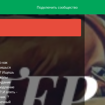
Подключить сообщество
о как
Учишься
.? Ищешь
школы
идание
Продление
?.И опять -
ния. ?
вечный