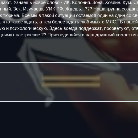
щают. Узнаешь новое слово - ИК. Колония. Зона. Хозяин. Кум. С
ый. Зек. Изучаешь УИК РФ. Ждешь...??? Наша группа создана
ак тюрьма. Все мы в такой ситуации остаемся один на один со с
ть что такое ждать, а тем более ждать любимых с МЛС.. В нашей
ю и психологическую. Здесь всегда поддержат, посоветуют, отв
однимут настроение.?? Присоединяйся в наш дружный коллектив