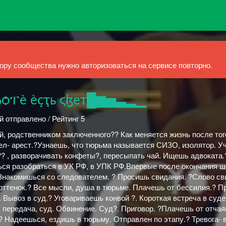
ру сообщества нужно авторизоваться на сервисе повторно.
ѻፐѐ ѐҫҭь ϛɮет█▆▅▃▂▁
й отправлено / Рейтинг 5
, родственником заключенного?? Как меняется жизнь после тог
рел- арест.?Узнаешь, что тюрьма называется СИЗО, изолятор. 
? , разворачивать конфеты?, пересыпать чай. Ищешь адвоката
ься разобраться в УК РФ, в УПК РФ.Впервые после окончания 
Знакомишься со следователем. ? Просишь свидания. ?Слово св
 оттенок.? Все мысли, душа в тюрьме. Плачешь от бессилия.? 
 Вывоз в суд.? Уговариваешь конвой ?. Короткая встреча в суде
 передача, суд. Обвинение. Суд?. Приговор. ?Плачешь от отчая
? Надеешься, ездишь в тюрьму. Отправлен по этапу.? Тревога- 