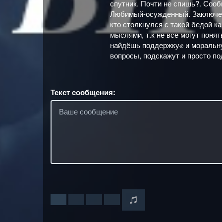
спутник. Почти не спишь?. Сооб
Любимый-осужденный. Заключенн
кто столкнулся с такой бедой к
мыслями, т.к не все могут поня
найдёшь поддержку✊ и моральну
вопросы, подскажут и просто п
Текст сообщения: