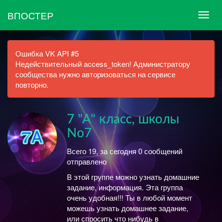
ВПОСТЕР
Ошибка VK API #5
Недействительный access_token! Администратору
сообщества нужно авторизоваться на сервисе
повторно.
7 "А" класс, школы
No7
Всего 19, за сегодня 0 сообщений
отправлено
В этой группе можно узнать домашние
задание, информация. Эта группа
очень удобная!!! Ты в любой момент
можешь узнать домашнее задание,
или спросить что нибудь в