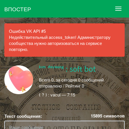
ВПОСТЕР
Ошибка VK API #5
Недействительный access_token! Администратору
сообщества нужно авторизоваться на сервисе
повторно.
ᵏᶦᵐ ᵈᵒʸᵒᵘⁿᵍ : soft bot
Всего 0, за сегодня 0 сообщений
отправлено / Рейтинг 0
꒰ ? ꒱ : vacui — 7:15
15895
символов
Текст сообщения: