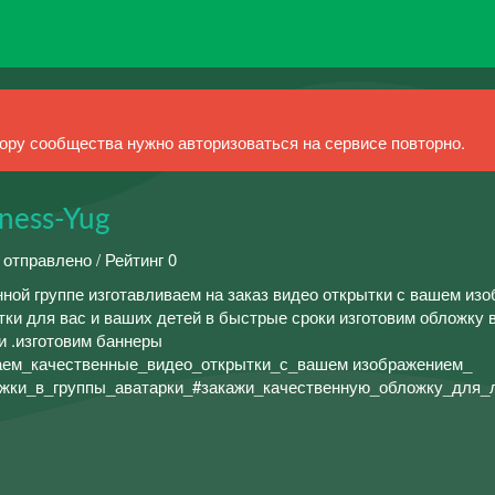
ру сообщества нужно авторизоваться на сервисе повторно.
ness-Yug
 отправлено / Рейтинг 0
анной группе изготавливаем на заказ видео открытки с вашем из
ки для вас и ваших детей в быстрые сроки изготовим обложку в
и .изготовим баннеры
ваем_качественные_видео_открытки_с_вашем изображением_
ожки_в_группы_аватарки_#закажи_качественную_обложку_для_