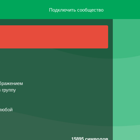
Подключить сообщество
ображением
 группу
любой
15895
символов