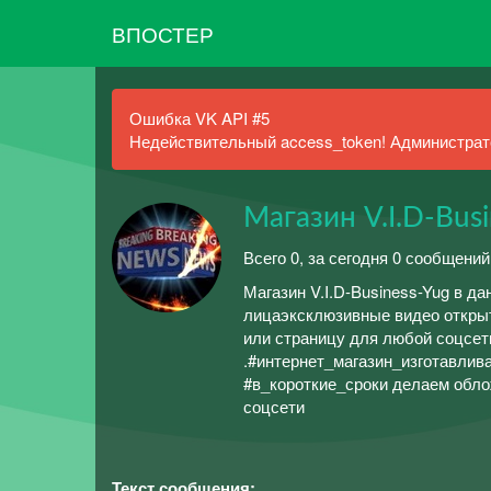
ВПОСТЕР
Ошибка VK API #5
Недействительный access_token! Администрато
Магазин V.I.D-Busi
Всего 0, за сегодня 0 сообщений
Магазин V.I.D-Business-Yug в д
лицаэксклюзивные видео открыт
или страницу для любой соцсет
.#интернет_магазин_изготавли
#в_короткие_сроки делаем обл
соцсети
Текст сообщения: