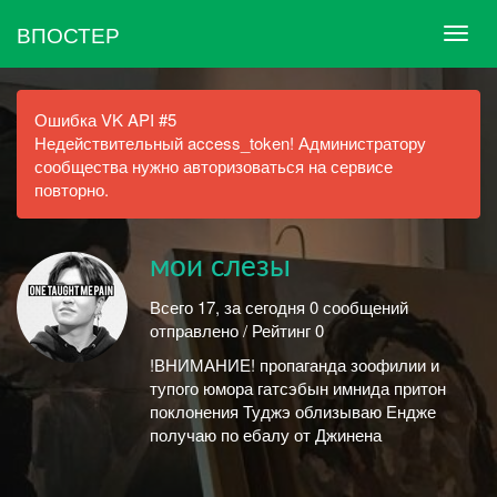
ВПОСТЕР
Ошибка VK API #5
Недействительный access_token! Администратору
сообщества нужно авторизоваться на сервисе
повторно.
мои слезы
Всего 17, за сегодня 0 сообщений
отправлено / Рейтинг 0
!ВНИМАНИЕ! пропаганда зоофилии и
тупого юмора гатсэбын имнида притон
поклонения Туджэ облизываю Ендже
получаю по ебалу от Джинена