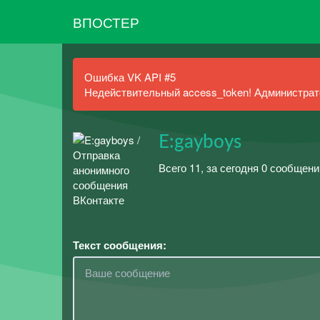
ВПОСТЕР
Ошибка VK API #5
Недействительный access_token! Администрато
E:gayboys
Всего 11, за сегодня 0 сообщени
Текст сообщения: