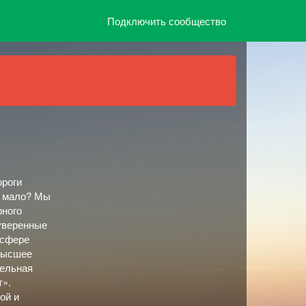
Подключить сообщество
ороги
ь мало? Мы
рного
оуверенные
 сфере
 высшее
тельная
т».
ой и