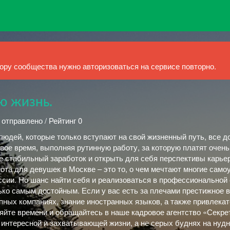
ру сообщества нужно авторизоваться на сервисе повторно.
ю жизнь.
 отправлено / Рейтинг 0
юдей, которые только вступают на свой жизненный путь, все д
свое время, выполняя рутинную работу, за которую платят очен
е стабильный заработок и открыть для себя перспективы карье
ота для девушек в Москве – это то, о чем мечтают многие сам
ссии. Но шанс найти себя и реализоваться в профессиональной
лько самым достойным. Если у вас есть за плечами престижное
пных компаниях, знание иностранных языков, а также привлека
яйте времени и обращайтесь в наше кадровое агентство «Секре
 интересной и захватывающей жизни, а не серых буднях на нудн