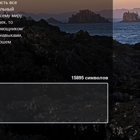
ость все
ильный
сему миру.
ек, то
помощником
 навыками,
рошем
15895
символов