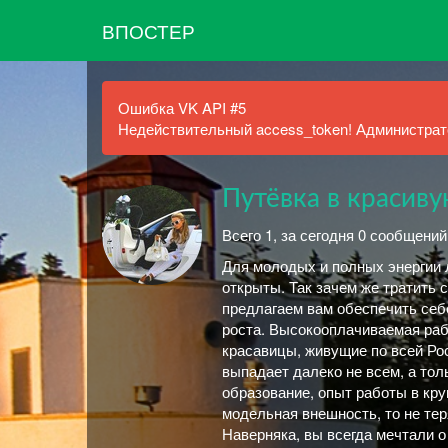
ВПОСТЕР
Ошибка VK API #5
Недействительный access_token! Администрато
Путёвка в красиву
Всего 1, за сегодня 0 сообщений
Для молодых и полных энергии л
открыты. Так зачем же тратить 
предлагаем вам обеспечить себ
роста. Высокооплачиваемая раб
красавицы, живущие по всей Ро
выпадает далеко не всем, а то
образование, опыт работы в кру
модельная внешность, то не тер
Наверняка, вы всегда мечтали о