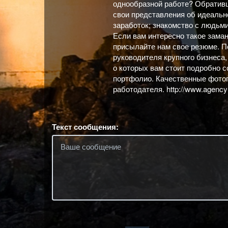
однообразной работе? Обративш
свои представления об идеальн
заработок; знакомство с людьм
Если вам интересно такое зама
присылайте нам свое резюме. П
руководителя крупного бизнес
о которых вам стоит подробно 
портфолио. Качественные фотог
работодателя. http://www.agency
Текст сообщения: