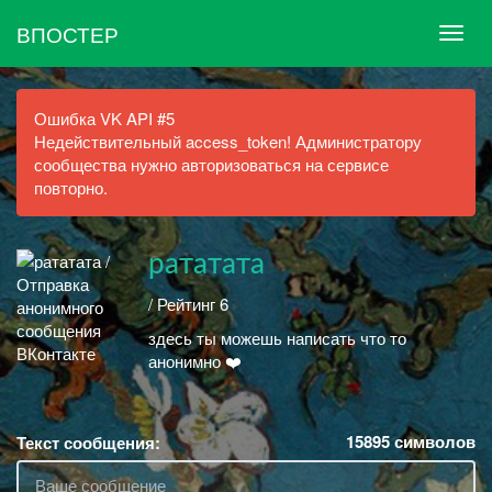
ВПОСТЕР
Ошибка VK API #5
Недействительный access_token! Администратору
сообщества нужно авторизоваться на сервисе
повторно.
рататата
/ Рейтинг 6
здесь ты можешь написать что то
анонимно ❤️
15895
символов
Текст сообщения: