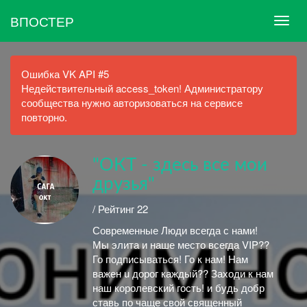
ВПОСТЕР
Ошибка VK API #5
Недействительный access_token! Администратору
сообщества нужно авторизоваться на сервисе
повторно.
"ОКТ - здесь все мои
друзья"
/ Рейтинг 22
Современные Люди всегда с нами!
Мы элита и наше место всегда VIP??
Го подписываться! Го к нам! Нам
важен u дорог каждый?? Заходи к нам
наш королевский гость! и будь добр
ставь по чаще свой священный