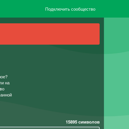
Подключить сообщество
ное?
ли на
ево
ланной
15895
символов